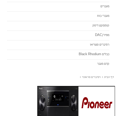
מגברים
מגברי כוח
קומפקט דיסק
ממיר/DAC
רסיברים סטריאו
כבלים Black Rhodium
קדם מגבר
דף הבית
>
רסיברים סראונד
>