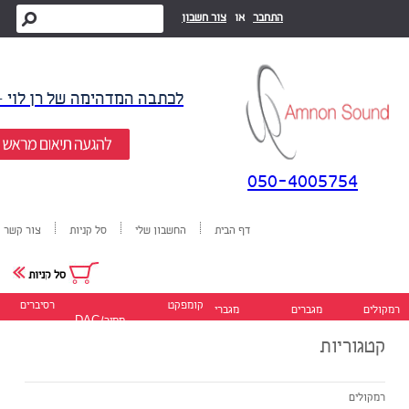
התחבר
או
צור חשבון
לכתבה המדהימה של רן לוי -
050-4005754
דף הבית
החשבון שלי
סל קניות
צור קשר
סל קניות
קומפקט
רסיברים
רמקולים
מגברים
מגברי
ממיר/DAC
דיסק
סטריאו
כוח
קטגוריות
רמקולים